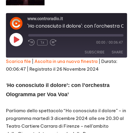
www.controradio.it
'Ho conosciuto il dolore': con l'orchestra Ologramma per Voa Voa'
Play
1x
00:00
/
00:06:47
Episode
SUBSCRIBE
SHARE
Scarica file
|
Ascolta in una nuova finestra
|
Durata:
00:06:47
|
Registrato il 26 Novembre 2024
SHARE
RSS FEED
LINK
‘
Ho conosciuto il dolore’: con l’orchestra
EMBED
Ologramma per Voa Voa’
Parliamo dello spettacolo “Ho conosciuto il dolore” – in
programma martedì 3 dicembre 2024 alle ore 20.30 al
Teatro Cartiere Carrara di Firenze – nell’ambito