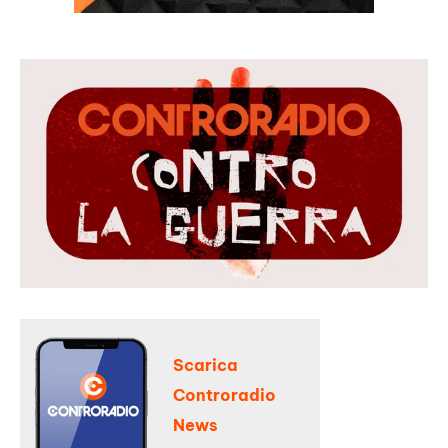
Scarica
Controradio
News