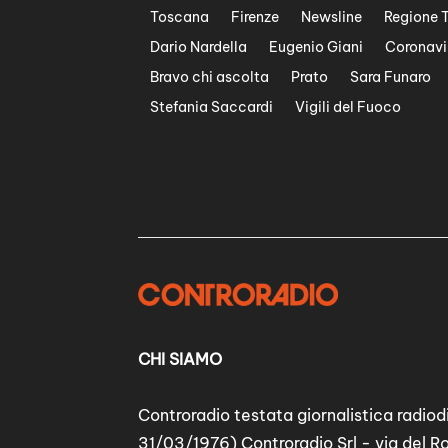
Toscana
Firenze
Newsline
Regione 
Dario Nardella
Eugenio Giani
Coronavi
Bravo chi ascolta
Prato
Sara Funaro
Stefania Saccardi
Vigili del Fuoco
CHI SIAMO
Controradio testata giornalistica radiodi
31/03/1976) Controradio Srl - via del R