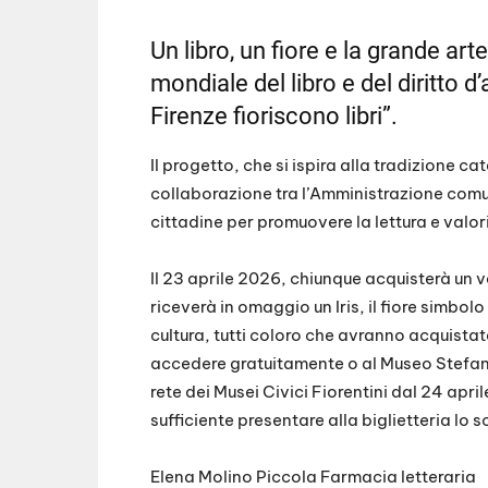
SHARE
RSS FEED
Un libro, un fiore e la grande art
LINK
mondiale del libro e del diritto d
EMBED
Firenze fioriscono libri”.
Il progetto, che si ispira alla tradizione ca
collaborazione tra l’Amministrazione comun
cittadine per promuovere la lettura e valori
Il 23 aprile 2026, chiunque acquisterà un v
riceverà in omaggio un Iris, il fiore simbolo 
cultura, tutti coloro che avranno acquistat
accedere gratuitamente o al Museo Stefan
rete dei Musei Civici Fiorentini dal 24 apr
sufficiente presentare alla biglietteria lo s
Elena Molino Piccola Farmacia letteraria