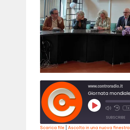
www.controradio.it
Play
1x
Episode
SUBSCRIBE
Scarica file
|
Ascolta in una nuova finestra