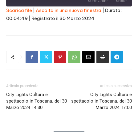
SUBSCRIBE
SHARE
Scarica file
|
Ascolta in una nuova finestra
|
Durata:
00:04:49
|
Registrato il 30 Marzo 2024
SHARE
RSS FEED
LINK
EMBED
Articolo precedente
Articolo successivo
City Lights Cultura e
City Lights Cultura e
spettacolo in Toscana. del 30
spettacolo in Toscana. del 30
Marzo 2024 14:30
Marzo 2024 17:00