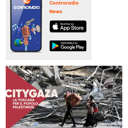
Controradio
News