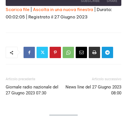
SUBSCRIBE
SHARE
Scarica file
|
Ascolta in una nuova finestra
|
Durata:
00:02:05
|
Registrato il 27 Giugno 2023
SHARE
RSS FEED
LINK
EMBED
Articolo precedente
Articolo successivo
Giornale radio nazionale del
News line del 27 Giugno 2023
27 Giugno 2023 07:30
08:00