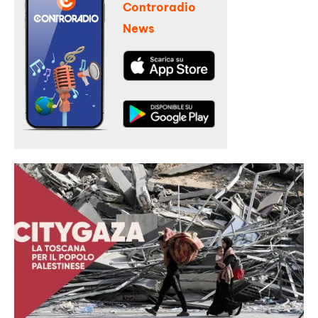
Controradio
News