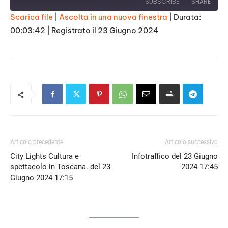
SUBSCRIBE
SHARE
Scarica file
|
Ascolta in una nuova finestra
|
Durata:
00:03:42
|
Registrato il 23 Giugno 2024
SHARE
RSS FEED
LINK
EMBED
Articolo precedente
Articolo successivo
City Lights Cultura e
Infotraffico del 23 Giugno
spettacolo in Toscana. del 23
2024 17:45
Giugno 2024 17:15