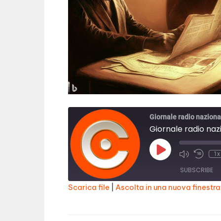
Giornale radio naziona
Giornale radio naz
Play
1x
Episode
SUBSCRIBE
Scarica file
|
Ascolta in una nuova finestra
SHARE
RSS FEED