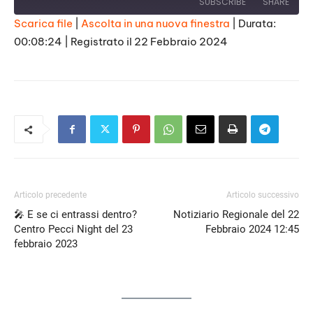
SUBSCRIBE
SHARE
Scarica file
|
Ascolta in una nuova finestra
|
Durata:
00:08:24
|
Registrato il 22 Febbraio 2024
SHARE
RSS FEED
LINK
EMBED
Articolo precedente
Articolo successivo
🎤 E se ci entrassi dentro?
Notiziario Regionale del 22
Centro Pecci Night del 23
Febbraio 2024 12:45
febbraio 2023