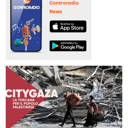
Controradio
News