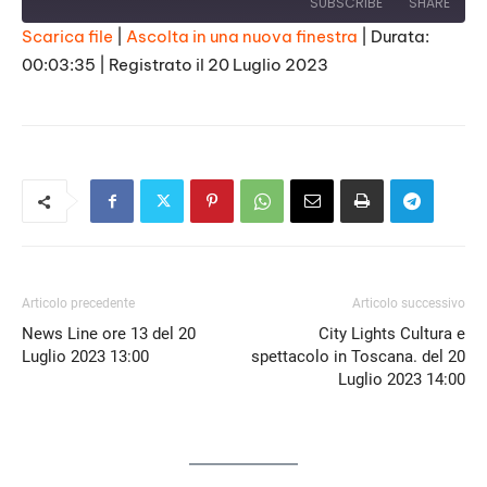
SUBSCRIBE
SHARE
Scarica file
|
Ascolta in una nuova finestra
|
Durata:
00:03:35
|
Registrato il 20 Luglio 2023
SHARE
RSS FEED
LINK
EMBED
Articolo precedente
Articolo successivo
News Line ore 13 del 20
City Lights Cultura e
Luglio 2023 13:00
spettacolo in Toscana. del 20
Luglio 2023 14:00