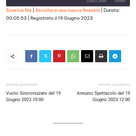
SUBSCRIBE
SHARE
Scarica file
|
Ascolta in una nuova finestra
|
Durata:
00:05:53
|
Registrato il 19 Giugno 2023
SHARE
RSS FEED
LINK
EMBED
Articolo precedente
Articolo successivo
Vuoto Sincronizzato del 19
Annunci Spettacolo del 19
Giugno 2023 10:00
Giugno 2023 12:00