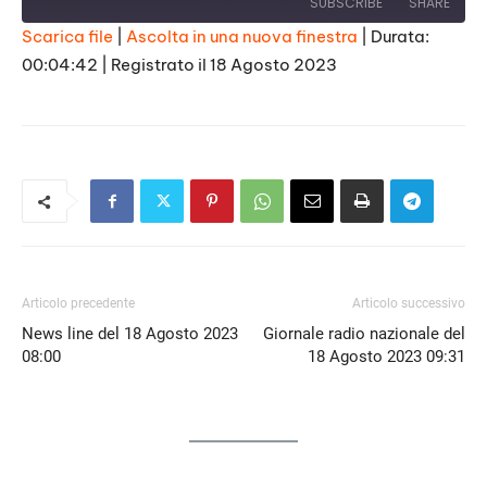
SUBSCRIBE
SHARE
Scarica file
|
Ascolta in una nuova finestra
|
Durata:
00:04:42
|
Registrato il 18 Agosto 2023
SHARE
RSS FEED
LINK
EMBED
Articolo precedente
Articolo successivo
News line del 18 Agosto 2023
Giornale radio nazionale del
08:00
18 Agosto 2023 09:31