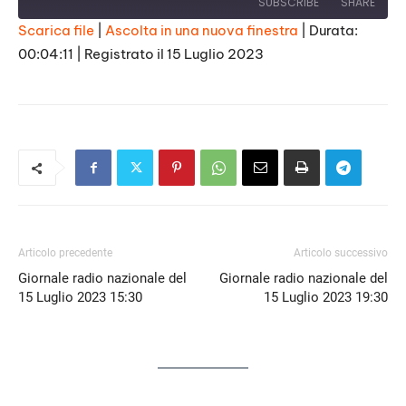
SUBSCRIBE
SHARE
Scarica file
|
Ascolta in una nuova finestra
|
Durata:
00:04:11
|
Registrato il 15 Luglio 2023
SHARE
RSS FEED
LINK
EMBED
Articolo precedente
Articolo successivo
Giornale radio nazionale del
Giornale radio nazionale del
15 Luglio 2023 15:30
15 Luglio 2023 19:30