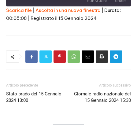
SUBSCRIBE
SHARE
Scarica file
|
Ascolta in una nuova finestra
|
Durata:
00:05:08
|
Registrato il 15 Gennaio 2024
SHARE
RSS FEED
LINK
EMBED
Articolo precedente
Articolo successivo
Stato brado del 15 Gennaio
Giornale radio nazionale del
2024 13:00
15 Gennaio 2024 15:30