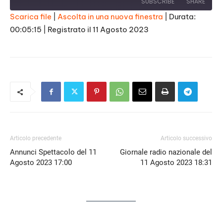
SUBSCRIBE
SHARE
Scarica file
|
Ascolta in una nuova finestra
|
Durata:
00:05:15
|
Registrato il 11 Agosto 2023
SHARE
RSS FEED
LINK
EMBED
Articolo precedente
Articolo successivo
Annunci Spettacolo del 11
Giornale radio nazionale del
Agosto 2023 17:00
11 Agosto 2023 18:31