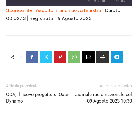
SUBSCRIBE
SHARE
Scarica file
|
Ascolta in una nuova finestra
|
Durata:
00:02:13
|
Registrato il 9 Agosto 2023
SHARE
RSS FEED
LINK
EMBED
Articolo precedente
Articolo successivo
OCA, il nuovo progetto di Oasi
Giornale radio nazionale del
Dynamo
09 Agosto 2023 10:30