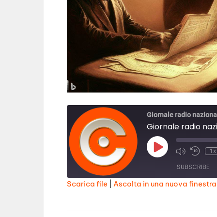
Giornale radio naziona
Giornale radio naz
Play
1x
Episode
SUBSCRIBE
Scarica file
|
Ascolta in una nuova finestra
SHARE
RSS FEED