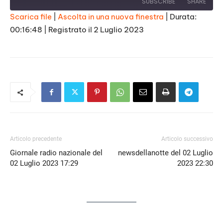
SUBSCRIBE
SHARE
Scarica file
|
Ascolta in una nuova finestra
|
Durata:
00:16:48
|
Registrato il 2 Luglio 2023
SHARE
RSS FEED
LINK
EMBED
Articolo precedente
Articolo successivo
Giornale radio nazionale del
newsdellanotte del 02 Luglio
02 Luglio 2023 17:29
2023 22:30