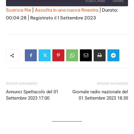
SUBSCRIBE
SHARE
Scarica file
|
Ascolta in una nuova finestra
|
Durata:
00:04:28
|
Registrato il 1 Settembre 2023
SHARE
RSS FEED
LINK
EMBED
Articolo precedente
Articolo successivo
Annunci Spettacolo del 01
Giornale radio nazionale del
Settembre 2023 17:00
01 Settembre 2023 18:30