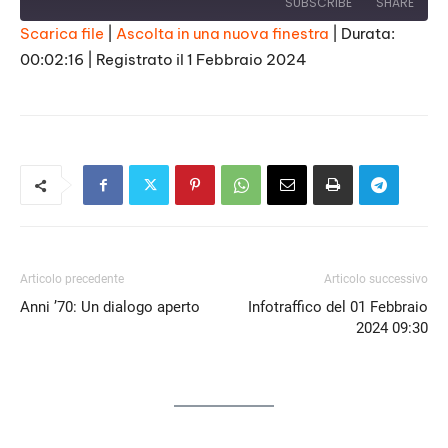
SUBSCRIBE
SHARE
Scarica file
|
Ascolta in una nuova finestra
|
Durata:
00:02:16
|
Registrato il 1 Febbraio 2024
SHARE
RSS FEED
LINK
EMBED
Articolo precedente
Articolo successivo
Anni ’70: Un dialogo aperto
Infotraffico del 01 Febbraio
2024 09:30