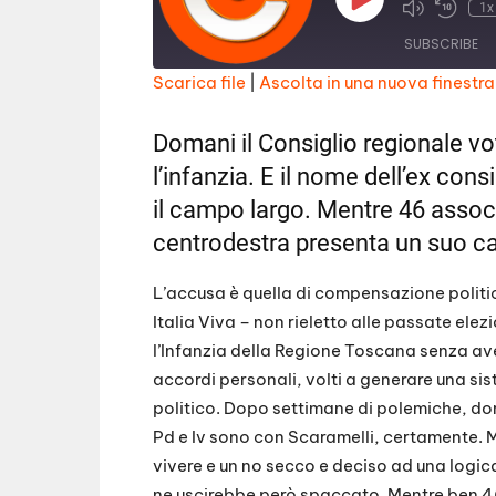
Play
1x
Episode
SUBSCRIBE
Scarica file
|
Ascolta in una nuova finestra
SHARE
RSS FEED
Domani il Consiglio regionale v
LINK
l’infanzia. E il nome dell’ex con
EMBED
il campo largo. Mentre 46 assoc
centrodestra presenta un suo c
L’accusa è quella di compensazione polit
Italia Viva – non rieletto alle passate el
l’Infanzia della Regione Toscana senza av
accordi personali, volti a generare una s
politico. Dopo settimane di polemiche, doma
Pd e Iv sono con Scaramelli, certamente. Ma
vivere e un no secco e deciso ad una logi
ne uscirebbe però spaccato. Mentre ben 46