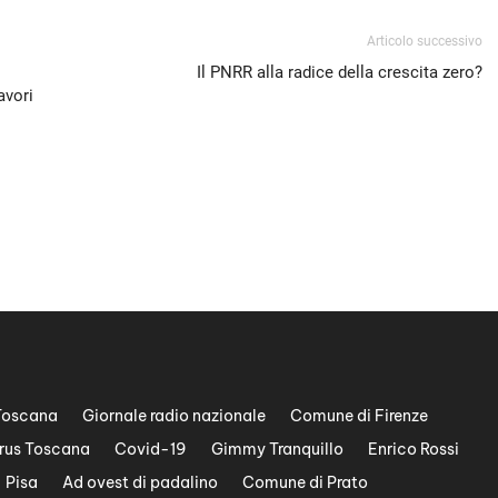
Articolo successivo
Il PNRR alla radice della crescita zero?
avori
Toscana
Giornale radio nazionale
Comune di Firenze
rus Toscana
Covid-19
Gimmy Tranquillo
Enrico Rossi
Pisa
Ad ovest di padalino
Comune di Prato