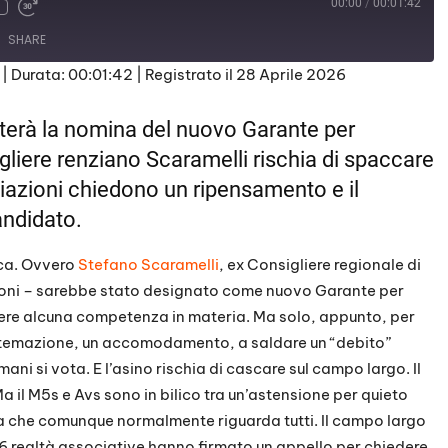
00:00
/
00:01:42
SHARE
|
Durata: 00:01:42
|
Registrato il 28 Aprile 2026
oterà la nomina del nuovo Garante per
sigliere renziano Scaramelli rischia di spaccare
iazioni chiedono un ripensamento e il
andidato.
ica. Ovvero
Stefano Scaramelli
, ex Consigliere regionale di
ezioni – sarebbe stato designato come nuovo Garante per
ere alcuna competenza in materia. Ma solo, appunto, per
istemazione, un accomodamento, a saldare un “debito”
ni si vota. E l’asino rischia di cascare sul campo largo. Il
 il M5s e Avs sono in bilico tra un’astensione per quieto
ca che comunque normalmente riguarda tutti. Il campo largo
 realtà associative hanno firmato un appello per chiedere