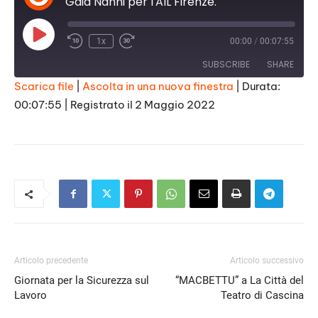
Gaia Nanni per l'AIL Firenze.
Play
1x
00:00
/
00:07:55
Episode
SUBSCRIBE
SHARE
Scarica file
|
Ascolta in una nuova finestra
|
Durata:
00:07:55
|
Registrato il 2 Maggio 2022
SHARE
RSS FEED
LINK
EMBED
Articolo precedente
Articolo successivo
Giornata per la Sicurezza sul
“MACBETTU” a La Città del
Lavoro
Teatro di Cascina