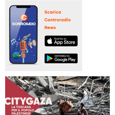
Scarica
Controradio
News