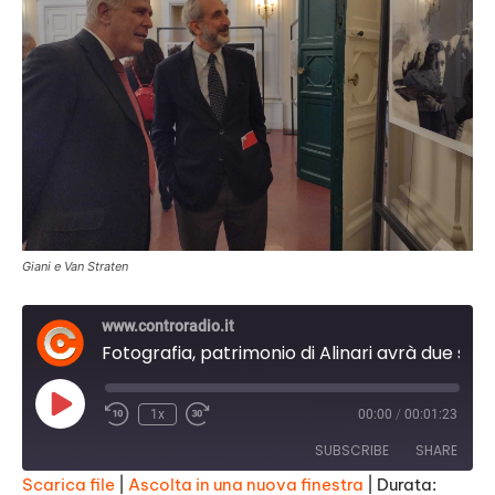
Giani e Van Straten
www.controradio.it
Fotografia, patrimonio di Alinari avrà due sedi: Firenze e Montecatini
Play
1x
00:00
/
00:01:23
Episode
SUBSCRIBE
SHARE
Scarica file
|
Ascolta in una nuova finestra
|
Durata: