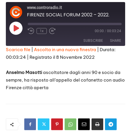
www.controradio.it
FIRENZE SOCIAL FORUM 2002 – 2022.
Play
1x
00:00
/
00:03:24
Episode
SUBSCRIBE
SHARE
Scarica file
|
Ascolta in una nuova finestra
|
Durata:
00:03:24
|
Registrato il 8 Novembre 2022
SHARE
RSS FEED
LINK
Anselmo Masotti
ascoltatore dagli anni 90 e socio da
sempre, ha risposto all’appello del cofanetto con audio
EMBED
Firenze città aperta