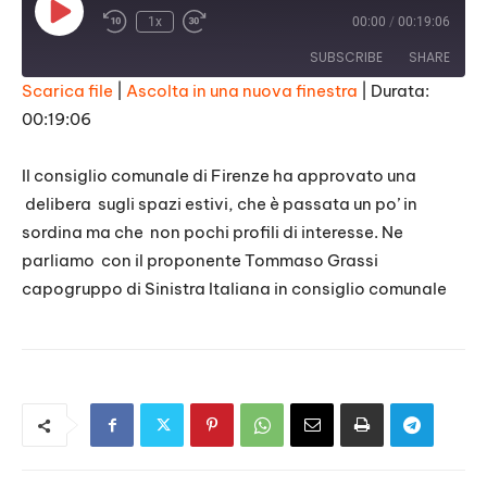
Play
1x
00:00
/
00:19:06
Episode
SUBSCRIBE
SHARE
Scarica file
|
Ascolta in una nuova finestra
|
Durata:
00:19:06
SHARE
RSS FEED
LINK
Il consiglio comunale di Firenze ha approvato una
delibera sugli spazi estivi, che è passata un po’ in
EMBED
sordina ma che non pochi profili di interesse. Ne
parliamo con il proponente
Tommaso Grassi
capogruppo di
Sinistra Italiana
in consiglio comunale