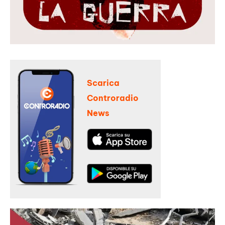
Scarica
Controradio
News