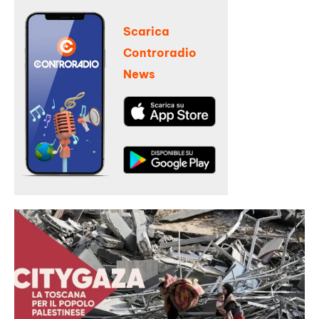
Scarica
Controradio
News