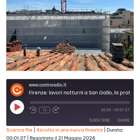
www.controradio.it
Firenze: lavori notturni a San Gallo, la protesta dei residenti
Play
1x
00:00
/
00:01:37
Episode
SUBSCRIBE
SHARE
Scarica file
|
Ascolta in una nuova finestra
|
Durata:
00:01:37
|
Registrato il 21 Maggio 2026
SHARE