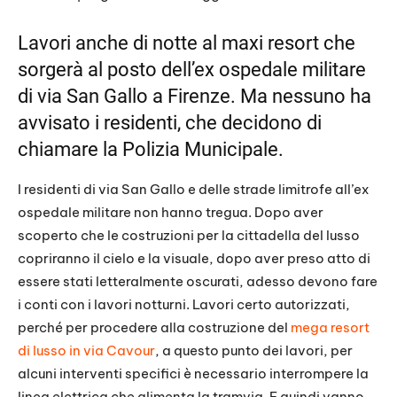
RSS FEED
LINK
Lavori anche di notte al maxi resort che
sorgerà al posto dell’ex ospedale militare
EMBED
di via San Gallo a Firenze. Ma nessuno ha
avvisato i residenti, che decidono di
chiamare la Polizia Municipale.
I residenti di via San Gallo e delle strade limitrofe all’ex
ospedale militare non hanno tregua. Dopo aver
scoperto che le costruzioni per la cittadella del lusso
copriranno il cielo e la visuale, dopo aver preso atto di
essere stati letteralmente oscurati, adesso devono fare
i conti con i lavori notturni. Lavori certo autorizzati,
perché per procedere alla costruzione del
mega resort
di lusso in via Cavour
, a questo punto dei lavori, per
alcuni interventi specifici è necessario interrompere la
linea elettrica che alimenta la tramvia. E quindi vanno