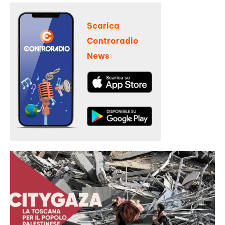
Scarica
Controradio
News