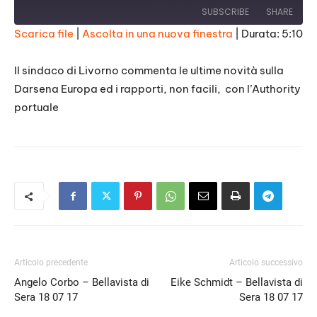
SUBSCRIBE
SHARE
Scarica file
|
Ascolta in una nuova finestra
|
Durata: 5:10
SHARE
RSS FEED
Il sindaco di Livorno commenta le ultime novità sulla
LINK
Darsena Europa ed i rapporti, non facili, con l’Authority
portuale
EMBED
Articolo precedente
Articolo successivo
Angelo Corbo – Bellavista di
Eike Schmidt – Bellavista di
Sera 18 07 17
Sera 18 07 17