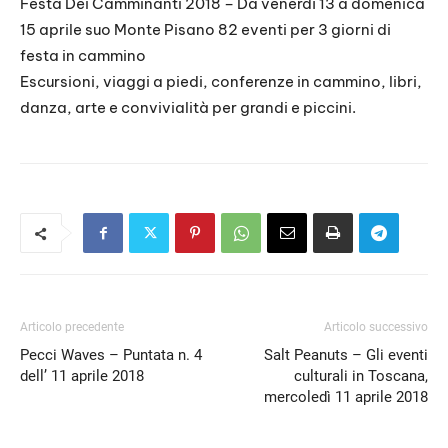
Festa Dèi Camminanti 2018 – Da venerdì 13 a domenica
15 aprile suo Monte Pisano 82 eventi per 3 giorni di
EMBED
festa in cammino
Escursioni, viaggi a piedi, conferenze in cammino, libri,
danza, arte e convivialità per grandi e piccini.
Articolo precedente
Articolo successivo
Pecci Waves – Puntata n. 4
Salt Peanuts – Gli eventi
dell’ 11 aprile 2018
culturali in Toscana,
mercoledì 11 aprile 2018