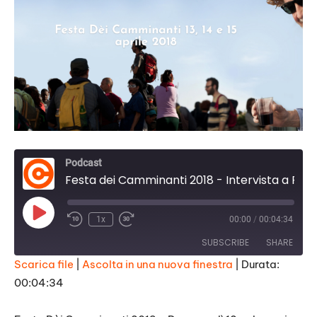
Podcast
Festa dei Camminanti 2018 - Intervista a Federica Ottanelli
Play
1x
00:00
/
00:04:34
Episode
SUBSCRIBE
SHARE
Scarica file
|
Ascolta in una nuova finestra
|
Durata:
00:04:34
SHARE
RSS FEED
LINK