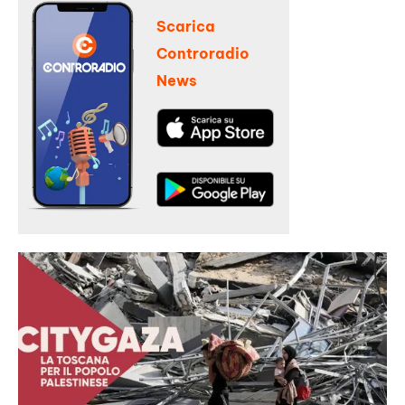
Scarica
Controradio
News