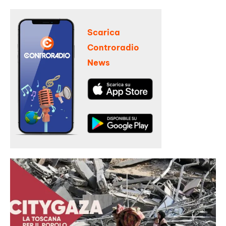
Scarica
Controradio
News