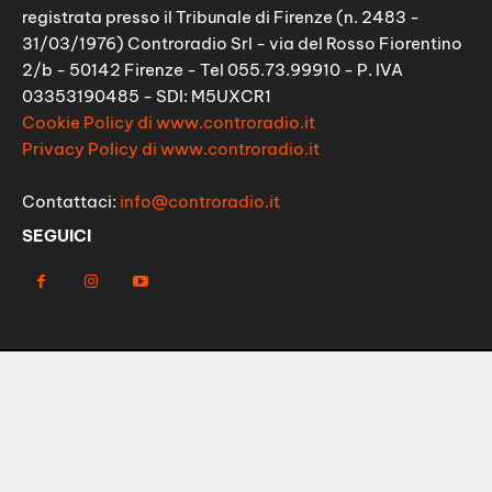
registrata presso il Tribunale di Firenze (n. 2483 -
31/03/1976) Controradio Srl - via del Rosso Fiorentino
2/b - 50142 Firenze - Tel 055.73.99910 - P. IVA
03353190485 - SDI: M5UXCR1
Cookie Policy di www.controradio.it
Privacy Policy di www.controradio.it
Contattaci:
info@controradio.it
SEGUICI