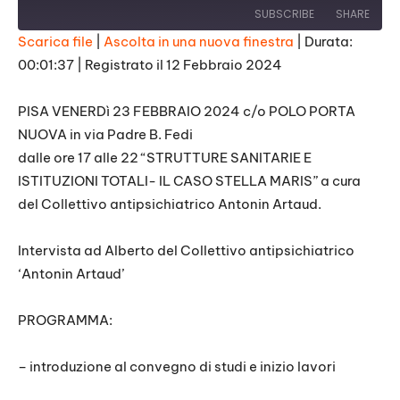
SUBSCRIBE
SHARE
Scarica file
|
Ascolta in una nuova finestra
|
Durata:
00:01:37
|
Registrato il 12 Febbraio 2024
SHARE
RSS FEED
LINK
PISA VENERDì 23 FEBBRAIO 2024 c/o POLO PORTA
NUOVA in via Padre B. Fedi
EMBED
dalle ore 17 alle 22 “STRUTTURE SANITARIE E
ISTITUZIONI TOTALI- IL CASO STELLA MARIS” a cura
del Collettivo antipsichiatrico Antonin Artaud.
Intervista ad Alberto del Collettivo antipsichiatrico
‘Antonin Artaud’
PROGRAMMA:
– introduzione al convegno di studi e inizio lavori