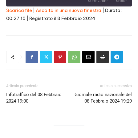
SUBSCRIBE
SHARE
Scarica file
|
Ascolta in una nuova finestra
|
Durata:
00:27:15
|
Registrato il 8 Febbraio 2024
SHARE
RSS FEED
LINK
EMBED
Articolo precedente
Articolo successivo
Infotraffico del 08 Febbraio
Giornale radio nazionale del
2024 19:00
08 Febbraio 2024 19:29