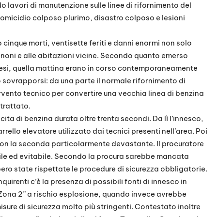
 lavori di manutenzione sulle linee di rifornimento del
 omicidio colposo plurimo, disastro colposo e lesioni
cinque morti, ventisette feriti e danni enormi non solo
nnoni e alle abitazioni vicine. Secondo quanto emerso
 mesi, quella mattina erano in corso contemporaneamente
sovrapporsi: da una parte il normale rifornimento di
tervento tecnico per convertire una vecchia linea di benzina
otrattato.
cita di benzina durata oltre trenta secondi. Da lì l’innesco,
ello elevatore utilizzato dai tecnici presenti nell’area. Poi
 con la seconda particolarmente devastante. Il procuratore
bile ed evitabile. Secondo la procura sarebbe mancata
ero state rispettate le procedure di sicurezza obbligatorie.
nquirenti c’è la presenza di possibili fonti di innesco in
Zona 2” a rischio esplosione, quando invece avrebbe
sure di sicurezza molto più stringenti. Contestato inoltre