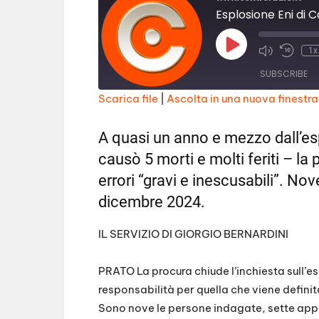
Esplosione Eni di 
Play
1x
Episode
SUBSCRIBE
Scarica file
|
Ascolta in una nuova finestra
SHARE
RSS FEED
A quasi un anno e mezzo dall’es
LINK
causò 5 morti e molti feriti – la 
EMBED
errori “gravi e inescusabili”. No
dicembre 2024.
IL SERVIZIO DI GIORGIO BERNARDINI
PRATO La procura chiude l’inchiesta sull’e
responsabilità per quella che viene definit
Sono nove le persone indagate, sette appa