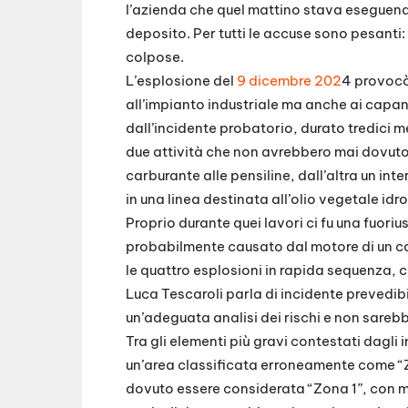
l’azienda che quel mattino stava eseguendo
deposito. Per tutti le accuse sono pesanti:
colpose.
L’esplosione del
9 dicembre 202
4 provocò 
all’impianto industriale ma anche ai capa
dall’incidente probatorio, durato tredici
due attività che non avrebbero mai dovuto 
carburante alle pensiline, dall’altra un in
in una linea destinata all’olio vegetale idr
Proprio durante quei lavori ci fu una fuorius
probabilmente causato dal motore di un carr
le quattro esplosioni in rapida sequenza,
Luca Tescaroli parla di incidente prevedi
un’adeguata analisi dei rischi e non sarebb
Tra gli elementi più gravi contestati dagli i
un’area classificata erroneamente come “
dovuto essere considerata “Zona 1”, con mi