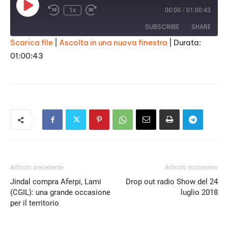
Play
1x
00:00
/
01:00:43
Episode
SUBSCRIBE
SHARE
Scarica file
|
Ascolta in una nuova finestra
|
Durata:
01:00:43
SHARE
RSS FEED
LINK
EMBED
Articolo precedente
Articolo successivo
Jindal compra Aferpi, Lami
Drop out radio Show del 24
(CGIL): una grande occasione
luglio 2018
per il territorio