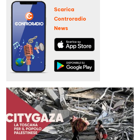
Scarica
Controradio
News