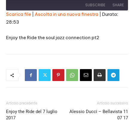
SUBSCRIBE
SHARE
Scarica file
|
Ascolta in una nuova finestra
|
Durata:
28:53
SHARE
RSS FEED
LINK
Enjoy the Ride the soul jazz connection pt2
EMBED
Articolo precedente
Articolo successivo
Enjoy the Ride del 7 luglio
Alessio Ducci – Bellavista 11
2017
07 17