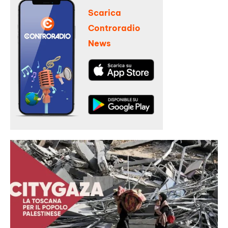
Scarica
Controradio
News