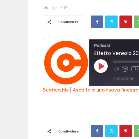
26 Luglio 2017
Condividere
Podcast
Effetto Venezia 20
Play
1x
Episode
SUBSCRIBE
Scarica file
|
Ascolta in una nuova finestra
SHARE
RSS FEED
LINK
EMBED
Condividere