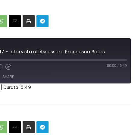
17 - Intervista all'Assessore Francesco Belais
00:00
/
5:49
SHARE
|
Durata: 5:49