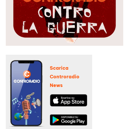
Scarica
Controradio
News