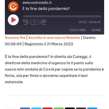
www.controradio.it
È la fine della pandemia?
Play
1x
00:00
/
00:06:49
Episode
SUBSCRIBE
SHARE
Scarica file
|
Ascolta in una nuova finestra
|
Durata:
00:06:49
|
Registrato il 21 Marzo 2022
SHARE
RSS FEED
LINK
È la fine della pandemia? In diretta da Careggi, il
direttore della medicina d’urgenza fa il punto sulla
EMBED
nuova mini ondata di Covid per capire se la pandemia è
finita, sta per finire o dovremo aspettare il test
autunnale.