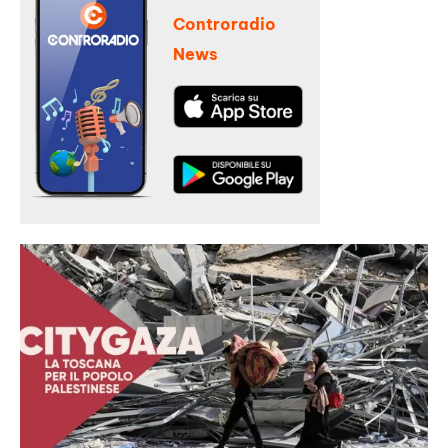
Controradio
News