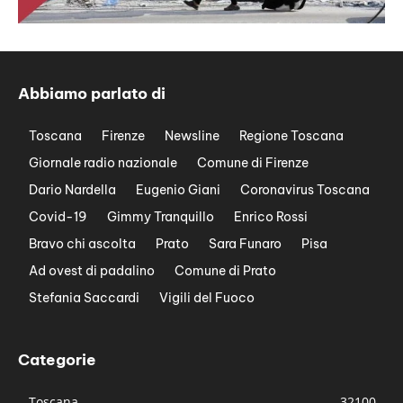
Abbiamo parlato di
Toscana
Firenze
Newsline
Regione Toscana
Giornale radio nazionale
Comune di Firenze
Dario Nardella
Eugenio Giani
Coronavirus Toscana
Covid-19
Gimmy Tranquillo
Enrico Rossi
Bravo chi ascolta
Prato
Sara Funaro
Pisa
Ad ovest di padalino
Comune di Prato
Stefania Saccardi
Vigili del Fuoco
Categorie
Toscana
32100