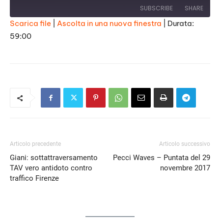
SUBSCRIBE
SHARE
Scarica file
|
Ascolta in una nuova finestra
|
Durata:
59:00
SHARE
RSS FEED
LINK
EMBED
Articolo precedente
Articolo successivo
Giani: sottattraversamento
Pecci Waves – Puntata del 29
TAV vero antidoto contro
novembre 2017
traffico Firenze