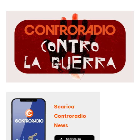
Scarica
Controradio
News