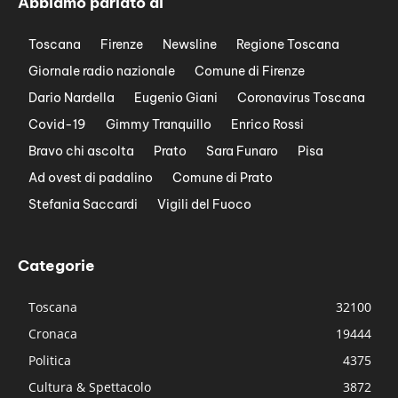
Abbiamo parlato di
Toscana
Firenze
Newsline
Regione Toscana
Giornale radio nazionale
Comune di Firenze
Dario Nardella
Eugenio Giani
Coronavirus Toscana
Covid-19
Gimmy Tranquillo
Enrico Rossi
Bravo chi ascolta
Prato
Sara Funaro
Pisa
Ad ovest di padalino
Comune di Prato
Stefania Saccardi
Vigili del Fuoco
Categorie
Toscana
32100
Cronaca
19444
Politica
4375
Cultura & Spettacolo
3872