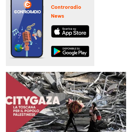
Controradio
News