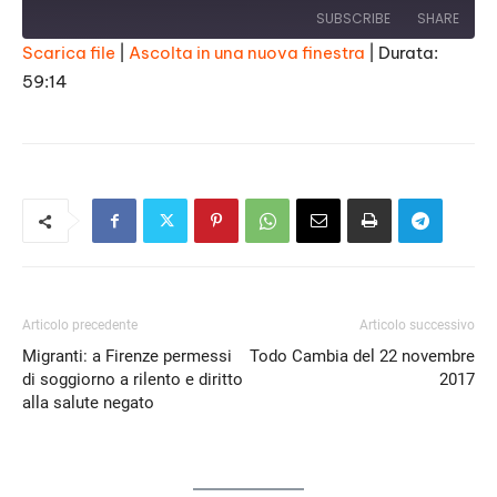
SUBSCRIBE
SHARE
Scarica file
|
Ascolta in una nuova finestra
|
Durata:
59:14
SHARE
RSS FEED
LINK
EMBED
Articolo precedente
Articolo successivo
Migranti: a Firenze permessi
Todo Cambia del 22 novembre
di soggiorno a rilento e diritto
2017
alla salute negato