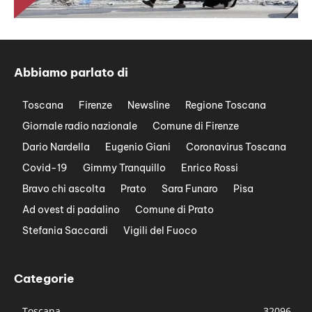
Abbiamo parlato di
Toscana
Firenze
Newsline
Regione Toscana
Giornale radio nazionale
Comune di Firenze
Dario Nardella
Eugenio Giani
Coronavirus Toscana
Covid-19
Gimmy Tranquillo
Enrico Rossi
Bravo chi ascolta
Prato
Sara Funaro
Pisa
Ad ovest di padalino
Comune di Prato
Stefania Saccardi
Vigili del Fuoco
Categorie
Toscana
32096