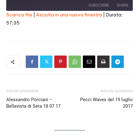
SUBSCRIBE
SHARE
Scarica file
|
Ascolta in una nuova finestra
|
Durata:
57:35
SHARE
RSS FEED
LINK
EMBED
Articolo precedente
Articolo successivo
Alessandro Porciani –
Pecci Waves del 19 luglio
Bellavista di Sera 18 07 17
2017