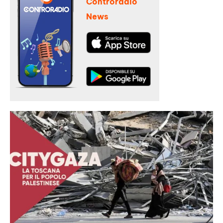
Controradio
News