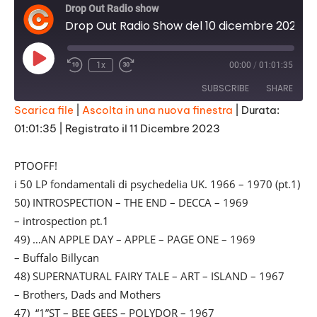
Drop Out Radio show
Drop Out Radio Show del 10 dicembre 2023 PTOOFF! i 50 LP fondamentali di psychedelia UK. 1966 - 1970 (pt.1)
Play
1x
00:00
/
01:01:35
Episode
SUBSCRIBE
SHARE
Scarica file
|
Ascolta in una nuova finestra
|
Durata:
01:01:35
|
Registrato il 11 Dicembre 2023
SHARE
RSS FEED
LINK
PTOOFF!
i 50 LP fondamentali di psychedelia UK. 1966 – 1970 (pt.1)
EMBED
50) INTROSPECTION – THE END – DECCA – 1969
– introspection pt.1
49) …AN APPLE DAY – APPLE – PAGE ONE – 1969
– Buffalo Billycan
48) SUPERNATURAL FAIRY TALE – ART – ISLAND – 1967
– Brothers, Dads and Mothers
47) “1”ST – BEE GEES – POLYDOR – 1967