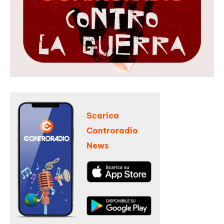
Scarica
Controradio
News