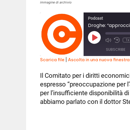
immagine di archivio
Podcast
Play
1x
Episode
SUBSCRIBE
Scarica file
|
Ascolta in una nuova finestra
SHARE
RSS FEED
Il Comitato per i diritti economic
LINK
espresso “preoccupazione per l
EMBED
per l’insufficiente disponibilità
abbiamo parlato con il dottor S