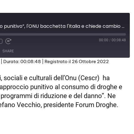
Droghe: “approccio punitivo”, l'ONU bacchetta l'Italia e chiede cambio passo
00:00
/
00:08:48
SHARE
|
Durata: 00:08:48
|
Registrato il 26 Ottobre 2022
i, sociali e culturali dell’Onu (Cescr) ha
’approccio punitivo al consumo di
droghe
e
 di programmi di riduzione e del danno”. Ne
tefano Vecchio, presidente Forum Droghe.