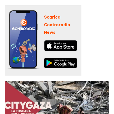
Scarica
Controradio
News