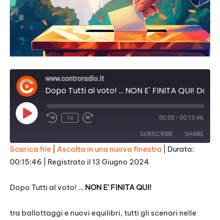
www.controradio.it
Dopo Tutti al voto! ... NON E' FINITA QUI! Dario Nardella
Play
1x
00:00
/
00:15:46
Episode
SUBSCRIBE
SHARE
Scarica file
|
Ascolta in una nuova finestra
|
Durata:
00:15:46
|
Registrato il 13 Giugno 2024
SHARE
RSS FEED
LINK
Dopo Tutti al voto! …
NON E’ FINITA QUI!
EMBED
tra ballottaggi e nuovi equilibri, tutti gli scenari nelle