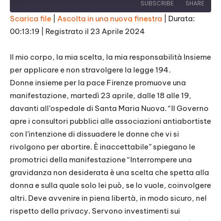
SUBSCRIBE
SHARE
Scarica file
|
Ascolta in una nuova finestra
|
Durata:
00:13:19
|
Registrato il 23 Aprile 2024
SHARE
RSS FEED
LINK
Il mio corpo, la mia scelta, la mia responsabilità Insieme
per applicare e non stravolgere la legge 194.
EMBED
Donne insieme per la pace Firenze promuove una
manifestazione, martedì 23 aprile, dalle 18 alle 19,
davanti all’ospedale di Santa Maria Nuova. “Il Governo
apre i consultori pubblici alle associazioni antiabortiste
con l’intenzione di dissuadere le donne che vi si
rivolgono per abortire. È inaccettabile” spiegano le
promotrici della manifestazione “Interrompere una
gravidanza non desiderata è una scelta che spetta alla
donna e sulla quale solo lei può, se lo vuole, coinvolgere
altri. Deve avvenire in piena libertà, in modo sicuro, nel
rispetto della privacy. Servono investimenti sui