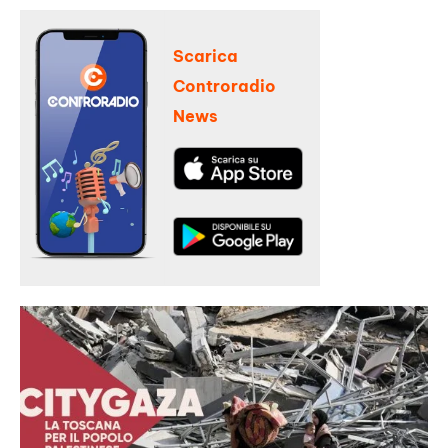
Scarica
Controradio
News