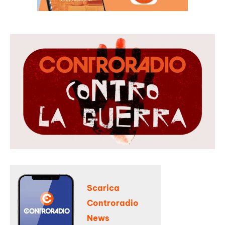
Scarica
Controradio
News