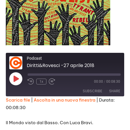
Podcast
Diritti&Rovesci -27 aprile 2018
Play
1x
00:00
/
00:08:30
Episode
SUBSCRIBE
SHARE
Scarica file
|
Ascolta in una nuova finestra
|
Durata:
00:08:30
SHARE
RSS FEED
LINK
Il Mondo visto dal Basso. Con Luca Bravi.