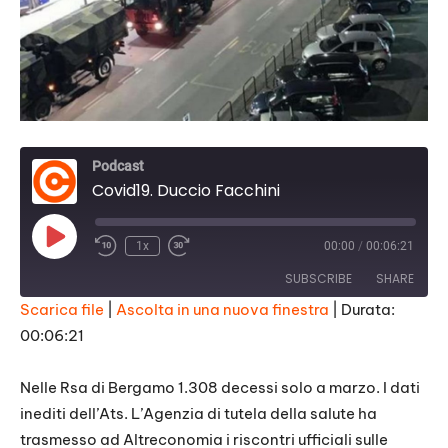
Podcast
Covid19. Duccio Facchini
Play
1x
00:00
/
00:06:21
Episode
SUBSCRIBE
SHARE
Scarica file
|
Ascolta in una nuova finestra
|
Durata:
00:06:21
SHARE
RSS FEED
LINK
Nelle Rsa di Bergamo 1.308 decessi solo a marzo. I dati
inediti dell’Ats. L’Agenzia di tutela della salute ha
EMBED
trasmesso ad Altreconomia i riscontri ufficiali sulle