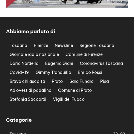
Abbiamo parlato di
Toscana
Firenze
Newsline
Regione Toscana
Giornale radio nazionale
Comune di Firenze
Dario Nardella
Eugenio Giani
Coronavirus Toscana
Covid-19
Gimmy Tranquillo
Enrico Rossi
Bravo chi ascolta
Prato
Sara Funaro
Pisa
Ad ovest di padalino
Comune di Prato
Stefania Saccardi
Vigili del Fuoco
Categorie
Toscana
32100