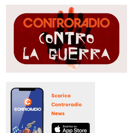
Scarica
Controradio
News