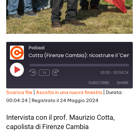
Podcast
Cotta (Firenze Cambia): ricostruire il 'Centro', a partire dalle amministrative
Play
1x
00:00
/
00:04:24
Episode
SUBSCRIBE
SHARE
Scarica file
|
Ascolta in una nuova finestra
|
Durata:
00:04:24
|
Registrato il 24 Maggio 2024
SHARE
RSS FEED
LINK
Intervista con il prof. Maurizio Cotta,
capolista di Firenze Cambia
EMBED