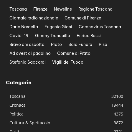
Toscana
Firenze
Newsline
Regione Toscana
Giornale radio nazionale
Comune di Firenze
Dario Nardella
Eugenio Giani
Coronavirus Toscana
Covid-19
Gimmy Tranquillo
Enrico Rossi
Bravo chi ascolta
Prato
Sara Funaro
Pisa
Ad ovest di padalino
Comune di Prato
Stefania Saccardi
Vigili del Fuoco
Categorie
Toscana
32100
Cronaca
19444
Politica
4375
Cultura & Spettacolo
3872
Diritti
2721