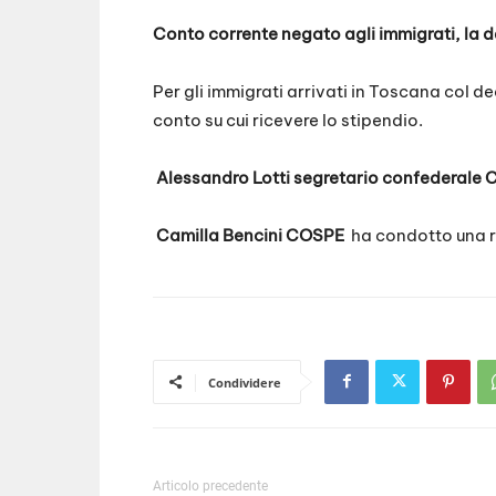
SHARE
RSS FEED
Conto corrente negato agli immigrati, la d
LINK
Per gli immigrati arrivati in Toscana col de
EMBED
conto su cui ricevere lo stipendio.
Alessandro Lotti segretario confederale 
Camilla Bencini COSPE
ha condotto una ri
Condividere
Articolo precedente