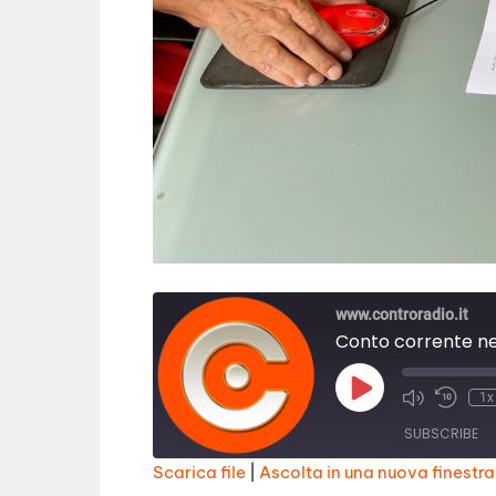
www.controradio.it
Conto corrente neg
Play
1x
Episode
SUBSCRIBE
Scarica file
|
Ascolta in una nuova finestra