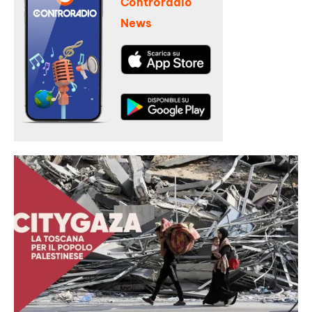
Controradio
News