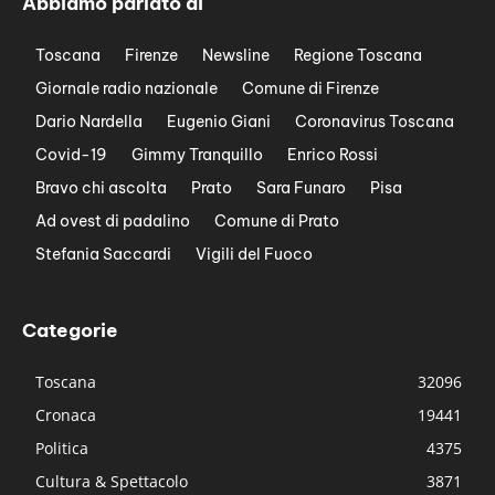
Abbiamo parlato di
Toscana
Firenze
Newsline
Regione Toscana
Giornale radio nazionale
Comune di Firenze
Dario Nardella
Eugenio Giani
Coronavirus Toscana
Covid-19
Gimmy Tranquillo
Enrico Rossi
Bravo chi ascolta
Prato
Sara Funaro
Pisa
Ad ovest di padalino
Comune di Prato
Stefania Saccardi
Vigili del Fuoco
Categorie
Toscana
32096
Cronaca
19441
Politica
4375
Cultura & Spettacolo
3871