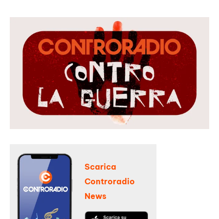
Scarica
Controradio
News