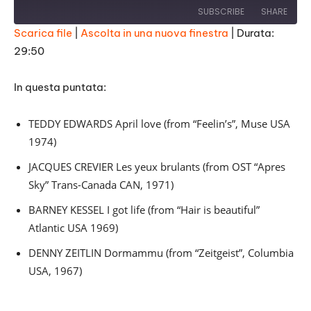
SUBSCRIBE
SHARE
Scarica file
|
Ascolta in una nuova finestra
|
Durata:
29:50
SHARE
RSS FEED
LINK
In questa puntata:
EMBED
TEDDY EDWARDS April love (from “Feelin’s”, Muse USA
1974)
JACQUES CREVIER Les yeux brulants (from OST “Apres
Sky” Trans-Canada CAN, 1971)
BARNEY KESSEL I got life (from “Hair is beautiful”
Atlantic USA 1969)
DENNY ZEITLIN Dormammu (from “Zeitgeist”, Columbia
USA, 1967)