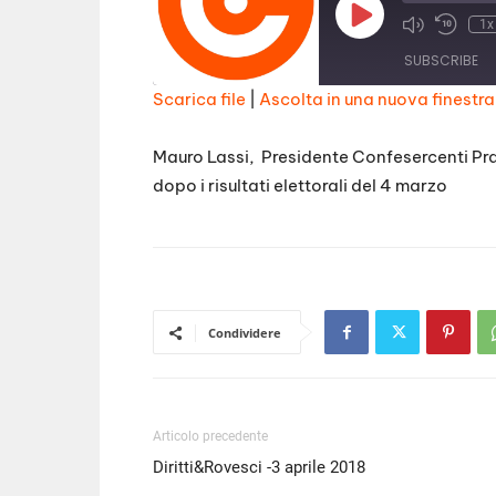
Play
1x
Episode
SUBSCRIBE
Scarica file
|
Ascolta in una nuova finestra
SHARE
RSS FEED
Mauro Lassi, Presidente Confesercenti Prato
LINK
dopo i risultati elettorali del 4 marzo
EMBED
Condividere
Articolo precedente
Diritti&Rovesci -3 aprile 2018