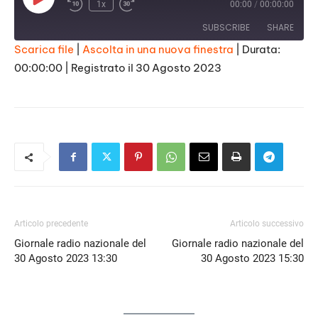
Play
1x
00:00
/
00:00:00
Episode
SUBSCRIBE
SHARE
Scarica file
|
Ascolta in una nuova finestra
|
Durata:
00:00:00
|
Registrato il 30 Agosto 2023
SHARE
RSS FEED
LINK
EMBED
Articolo precedente
Articolo successivo
Giornale radio nazionale del
Giornale radio nazionale del
30 Agosto 2023 13:30
30 Agosto 2023 15:30