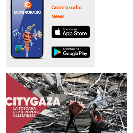
Controradio
News