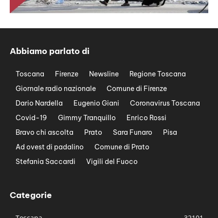
Abbiamo parlato di
Toscana
Firenze
Newsline
Regione Toscana
Giornale radio nazionale
Comune di Firenze
Dario Nardella
Eugenio Giani
Coronavirus Toscana
Covid-19
Gimmy Tranquillo
Enrico Rossi
Bravo chi ascolta
Prato
Sara Funaro
Pisa
Ad ovest di padalino
Comune di Prato
Stefania Saccardi
Vigili del Fuoco
Categorie
Toscana
32101