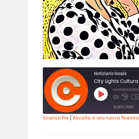
Notiziario locale
City Lights Cultura
Play
1x
Episode
SUBSCRIBE
Scarica file
|
Ascolta in una nuova finestra
SHARE
RSS FEED