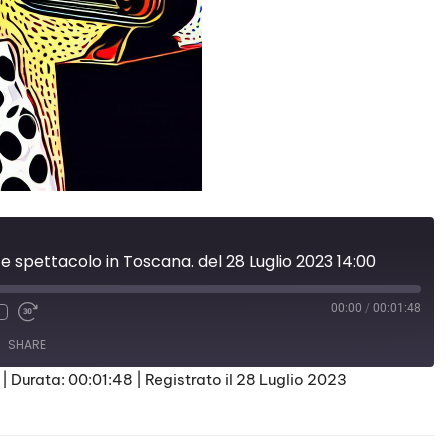
 e spettacolo in Toscana. del 28 Luglio 2023 14:00
00:00
/
00:01:48
SHARE
|
Durata: 00:01:48
|
Registrato il 28 Luglio 2023